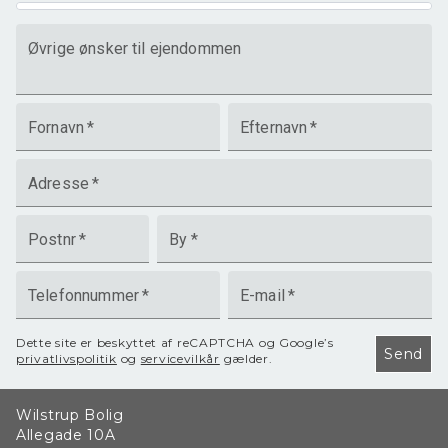
Øvrige ønsker til ejendommen
Fornavn
*
Efternavn
*
Adresse
*
Postnr
*
By
*
Telefonnummer
*
E-mail
*
Dette site er beskyttet af reCAPTCHA og Google’s
Send
privatlivspolitik
og
servicevilkår
gælder.
Wilstrup Bolig
Allegade 10A