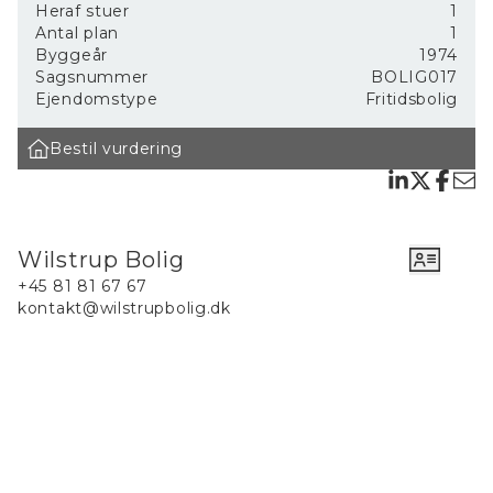
Heraf stuer
1
Nordsjælland
Antal plan
1
Byggeår
1974
Sagsnummer
BOLIG017
Beskrivelse af den solgte bolig:
Ejendomstype
Fritidsbolig
Smidstrup ca. 3 km. fra Gilleleje Havn: Her er det stilrene og
velholdte svenske Annebergs hus på 50 m2 fra 1974 med lysindfald
Bestil vurdering
hele vejen rundt om træhuset. Sommerhuset ligger på en stor dejlig
hjørnegrund med bl.a. kæmpe stor rododendron, træer, buske, lille
havebassin og hæk/indhegning omkring ugenert for- og baghave.
Der er carport og tre store redskabsskure i forhaven.
Wilstrup Bolig
Kvarteret ånder af fred og ro, kun 10 minutters gang fra strand,
+45 81 81 67 67
indkøbs- og spisesteder med Gilleleje tre km borte.
kontakt@wilstrupbolig.dk
Der er installeret varmepumpe, vaskemaskine, trægulv af god
kvalitet i hele huset med paneler og mange stikkontakter,
udskiftning af perforeret rude og topstyrede vinduer med termoruder
i køkken og værelser. I badeværelset er der gulvvarme. Huset har
været malet to gange siden 2010 både ude og inde.
I haven er en hel del træer blevet fældet og buske ryddet. Indtrykket