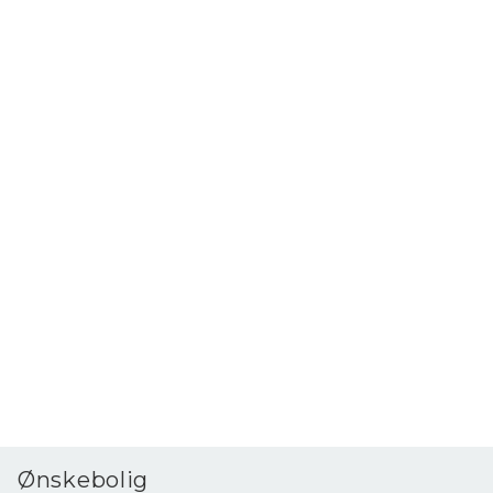
er en tæmmet men storslået natur.
For den visionære er mulighederne mange.
Kontakt ejendomsmægler Kasper Wilstrup, Wilstrup Bolig, mobil:
+45 28 39 10 59 for fremvisning af denne oase i Nordsjælland.
Ønskebolig