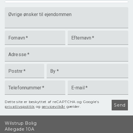
Øvrige ønsker til ejendommen
Fornavn
*
Efternavn
*
Adresse
*
Postnr
*
By
*
Telefonnummer
*
E-mail
*
Dette site er beskyttet af reCAPTCHA og Google’s
Send
privatlivspolitik
og
servicevilkår
gælder.
Wilstrup Bolig
Allegade 10A