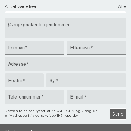
Antal værelser
:
Alle
Øvrige ønsker til ejendommen
Fornavn
*
Efternavn
*
Adresse
*
Postnr
*
By
*
Telefonnummer
*
E-mail
*
Dette site er beskyttet af reCAPTCHA og Google’s
Send
privatlivspolitik
og
servicevilkår
gælder.