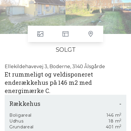
SOLGT
Ellekildehavevej 3, Boderne, 3140 Ålsgårde
Et rummeligt og veldisponeret
enderækkehus på 146 m2 med
energimærke C.
Her har I muligheden for at erhverve et dejligt enderækkehus
Rækkehus
-
beliggende centralt i Ålsgårde, kun 1 min. til
indkøbsmuligheder, trænings faciliteter, station med
2
Boligareal
146
m
togforbindelse til Helsingør. Derudover kort afstand til
2
Udhus
18
m
daginstitutioner, klub- og kulturliv på Bølgen, skoler mm.
2
Grundareal
401
m