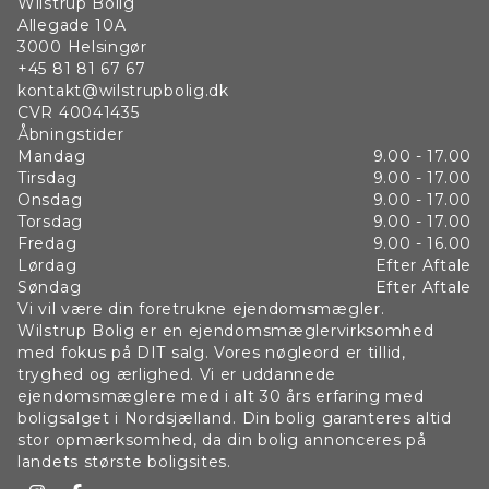
Wilstrup Bolig
Allegade 10A
3000
Helsingør
+45 81 81 67 67
kontakt@wilstrupbolig.dk
CVR
40041435
Åbningstider
Mandag
9.00 - 17.00
Tirsdag
9.00 - 17.00
Onsdag
9.00 - 17.00
Torsdag
9.00 - 17.00
Fredag
9.00 - 16.00
Lørdag
Efter Aftale
Søndag
Efter Aftale
Vi vil være din foretrukne ejendomsmægler.
Wilstrup Bolig er en ejendomsmæglervirksomhed
med fokus på DIT salg. Vores nøgleord er tillid,
tryghed og ærlighed. Vi er uddannede
ejendomsmæglere med i alt 30 års erfaring med
boligsalget i Nordsjælland. Din bolig garanteres altid
stor opmærksomhed, da din bolig annonceres på
landets største boligsites.