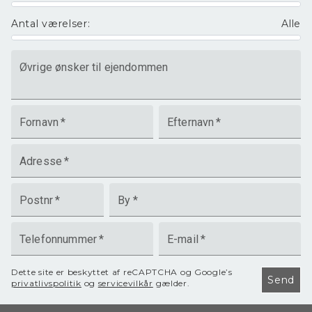
Antal værelser
:
Alle
Øvrige ønsker til ejendommen
Fornavn
*
Efternavn
*
Adresse
*
Postnr
*
By
*
Telefonnummer
*
E-mail
*
Dette site er beskyttet af reCAPTCHA og Google’s
Send
privatlivspolitik
og
servicevilkår
gælder.