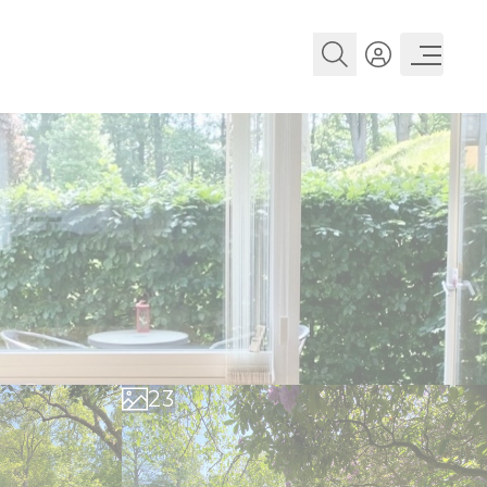
0
0
1
1
2
2
3
3
4
4
5
5
6