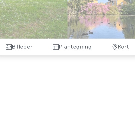
Billeder
Plantegning
Kort
med udgang til lille have.
ejlighed i en yderst veldrevet ejerforening. Beliggenheden er perfekt, ma
de have. Haven er en total skøn oase med lille sø, store rhododendroner,
et.