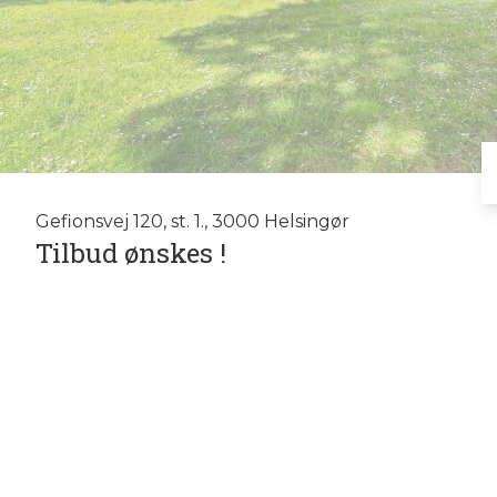
Gefionsvej 120, st. 1., 3000 Helsingør
Tilbud ønskes !
Stor stuelejlighed - 124 m2 stor rummelig 3-værelses stuelejlighed 
I et flot lejlighedskompleks opført i 2003 ligger denne skønne stuel
tilbagetrukket fra veje og foreningen har sin egen store parklignen
store græsplæner og gamle træer. Alt sammen bliver passet og plej
Lejligheden har energimærke B og opvarmes med fjernvarme.
Der er dørtelefon, et kælderrum og gode parkeringsforhold.