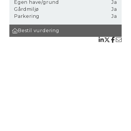
Egen have/grund
Ja
Gårdmiljø
Ja
Parkering
Ja
re
Bestil vurdering
el