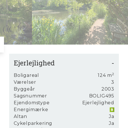
6
7
7
8
8
9
9
Ejerlejlighed
-
2
Boligareal
124
m
Værelser
3
n er
Byggeår
2003
Sagsnummer
BOLIG495
Ejendomstype
Ejerlejlighed
Energimærke
Altan
Ja
Cykelparkering
Ja