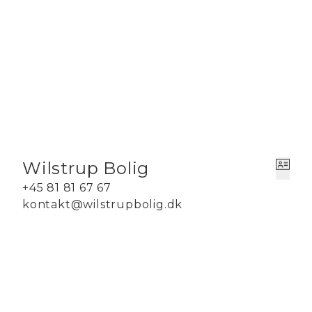
Som prikken over íét, kan du som ejer glæde dig over, at vinduerne
årligt.
Der er gode chancer for at få en dejlig tilværelse her i denne skø
højskabe, 2 store værelser begge med skabe, pænt badeværelse me
hårde hvidevarer. Køkkenet ligger i åben forbindelse til den meget 
samt en hyggelig læsekrog. Fra stuen er der udgang til den lille ha
Fra den store og højloftet stue (2,46 m) er der flot kig ud til den 
Få en personlig fremvisning, ring til ejendomsmægler Agnieszka Wil
Wilstrup Bolig
+45 81 81 67 67
kontakt@wilstrupbolig.dk