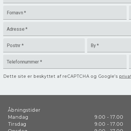
Fornavn
*
Adresse
*
Postnr
*
By
*
Telefonnummer
*
Dette site er beskyttet af reCAPTCHA og Google’s
priva
Åbningstider
Mandag
9.00 - 17.00
Tirsdag
9.00 - 17.00