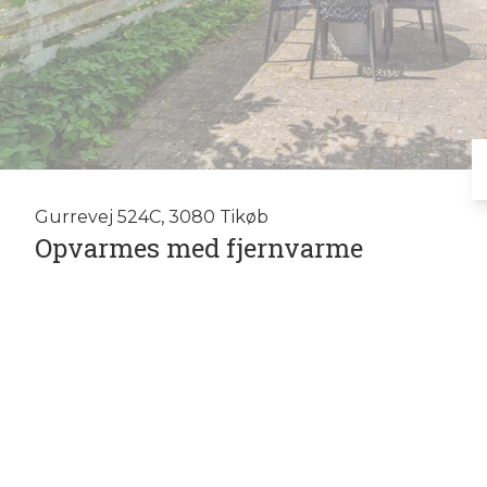
Gurrevej 524C, 3080 Tikøb
Opvarmes med fjernvarme
Vil man gerne bo fredeligt og naturskønt og samtidig have gode na
købe et dejligt lille enderækkehus med ejerlejlighedsstatus. Beb
alle aldre. Man mærker straks ved indkørslen, at stedet besidder e
egen skrånende park med stor plæne, sø og fritstående træer. Der e
svævebane og en lille fodboldbane.
Fra den fælles indkørsel med parkering krydser man den hyggelige
udsigt til parken og udgang til egen lille have.