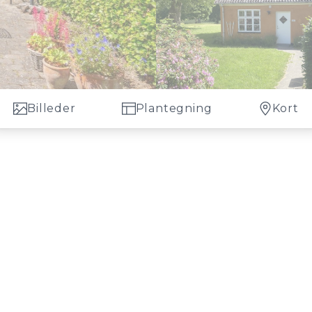
Billeder
Plantegning
Kort
boer omkring sig, er Gurrelund en oplagt og karakterfuld mulighed. Du k
yggelsen rummer 16 varierede boliger med en skøn blanding af mennesker
n særlig stemning som det ligger der mellem marker, tæt på skov og midt i
r også tænkt på legeplads til børnene, her er både trampolin, gynger,
 gårdhave for at ankomme til bebyggelsens bedst placerede bolig med fr