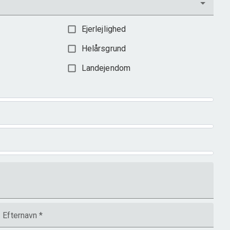
Ejerlejlighed
Helårsgrund
Landejendom
Efternavn
*