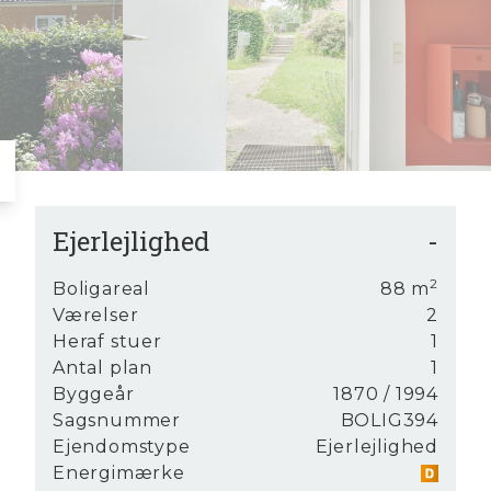
6
8
7
9
8
9
Ejerlejlighed
-
an nu
2
Boligareal
88
m
 i
Værelser
2
 sin
Heraf stuer
1
Antal plan
1
Byggeår
1870
/ 1994
Sagsnummer
BOLIG394
i
Ejendomstype
Ejerlejlighed
Energimærke