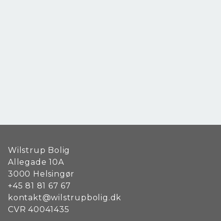
Wilstrup Bolig
Allegade 10A
3000
Helsingør
+45 81 81 67 67
kontakt@wilstrupbolig.dk
CVR
40041435