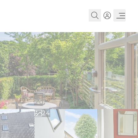
0
1
0
2
1
3
2
4
3
5
4
6
5
7