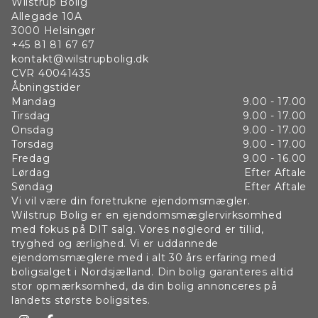
Wilstrup Bolig
Allegade 10A
3000
Helsingør
+45 81 81 67 67
kontakt@wilstrupbolig.dk
CVR
40041435
Åbningstider
Mandag
9.00 - 17.00
Tirsdag
9.00 - 17.00
Onsdag
9.00 - 17.00
Torsdag
9.00 - 17.00
Fredag
9.00 - 16.00
Lørdag
Efter Aftale
Søndag
Efter Aftale
Vi vil være din foretrukne ejendomsmægler.
Wilstrup Bolig er en ejendomsmæglervirksomhed
med fokus på DIT salg. Vores nøgleord er tillid,
tryghed og ærlighed. Vi er uddannede
ejendomsmæglere med i alt 30 års erfaring med
boligsalget i Nordsjælland. Din bolig garanteres altid
stor opmærksomhed, da din bolig annonceres på
landets største boligsites.