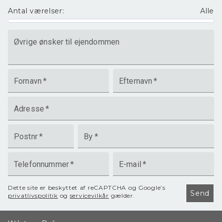
Antal værelser
:
Alle
Øvrige ønsker til ejendommen
Fornavn
*
Efternavn
*
Adresse
*
Postnr
*
By
*
Telefonnummer
*
E-mail
*
Dette site er beskyttet af reCAPTCHA og Google’s
Send
privatlivspolitik
og
servicevilkår
gælder.