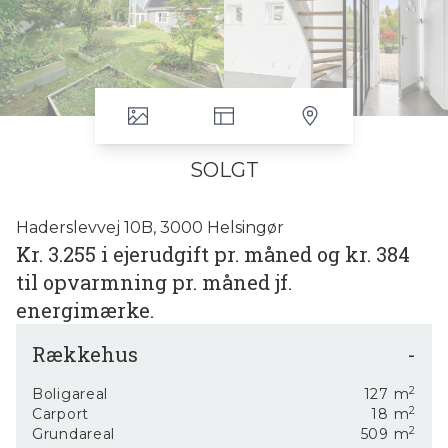
SOLGT
Haderslevvej 10B, 3000 Helsingør
Kr. 3.255 i ejerudgift pr. måned og kr. 384
til opvarmning pr. måned jf.
energimærke.
Nyd tilværelsen i et moderne lyst og arkitektonisk
Rækkehus
-
dobbelthus fra 2005, men renoveret i 2022, så man i
dag har en energivenlig bolig med energimærke
2
A2010 og en varmeregning på blot kr. 4.600,- pr. år jf.
Boligareal
127
m
2
energimærket.
Carport
18
m
2
Der er lagt gulvvarme i stueplan, installeret solceller
Grundareal
509
m