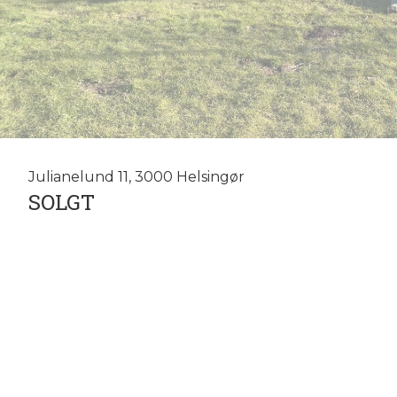
Julianelund 11, 3000 Helsingør
SOLGT
Vi sælger boliger i Helsingør Kommune
Vi tilbyder selvfølgelig en gratis salgsvurdering af din bolig. SÅ 
tlf. 8181 6767.
Ejendomsmægler med høj kundetilfredshed.
Ejendomsmægler som er fri og uafhængig.
Ejendomsmægler med base i Helsingør men dækker hele Nordsjæl
Vi er uddannede ejendomsmæglere og har tilsammen mere end 30 år