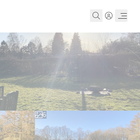
0
1
2
3
4
5
6
7
8
9