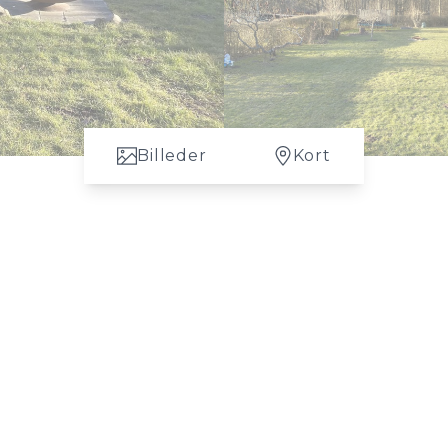
Billeder
Kort
skal du bruge en ejendomsmægler i 3000 Helsingør, så kontakt Wilstrup Bo
land.
s erfaring med boligsalget i Nordsjælland.