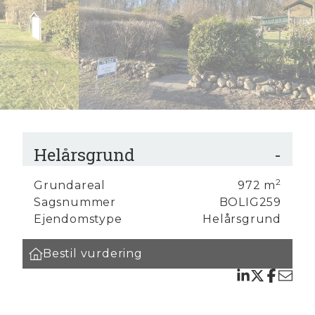
Helårsgrund
-
2
Grundareal
972
m
Sagsnummer
BOLIG259
lig på
Ejendomstype
Helårsgrund
Bestil vurdering