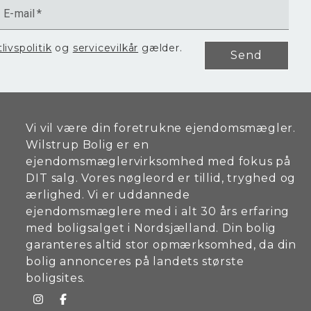
E-mail
*
tlivspolitik
og
servicevilkår
gælder.
gene.
Send
 skal
m med
Vi vil være din foretrukne ejendomsmægler.
Wilstrup Bolig er en
e. Den
ejendomsmæglervirksomhed med fokus på
DIT salg. Vores nøgleord er tillid, tryghed og
ærlighed. Vi er uddannede
ejendomsmæglere med i alt 30 års erfaring
med boligsalget i Nordsjælland. Din bolig
garanteres altid stor opmærksomhed, da din
bolig annonceres på landets største
boligsites.