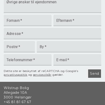
Øvrige ønsker til ejendommen
Fornavn
*
Efternavn
*
Adresse
*
Postnr
*
By
*
Telefonnummer
*
E-mail
*
Dette site er beskyttet af reCAPTCHA og Google’s
Send
privatlivspolitik
og
servicevilkår
gælder.
Wilstrup Bolig
Allegade 10A
3000
Helsingør
+45 81 81 67 67