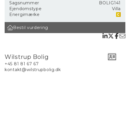
Nordsjælland
Sagsnummer
BOLIG141
Ejendomstype
Villa
Energimærke
Beskrivelse af den solgte bolig:
Lækkert dobbeltmuret villa opført i bedste materialer -
Bestil vurdering
glaseret tegltag, kobber tagrender og nedløbsrør, vinduer og
døre i mahogni træ, sildebensparket gulv i egetræ og
gulvvarme i hele stueplanet og på hele 1.sal.
En virkelig dejlig villa som de fleste vil elske at bo i.
Wilstrup Bolig
+45 81 81 67 67
Områder er børnevenligt med kort afstand til fodboldbane,
kontakt@wilstrupbolig.dk
idrætshaller, indkøb, institutioner, skole og så ligger
trinbrættet Stæremosen under 50 meter fra ejendommen så
man nemt og hurtigt kan tage toget til Gilleleje centrum og
Hillerød Centrum, eller modsat vej mod Helsingør Centrum.
I Gilleleje Centrum finder du ægte havnemiljø, hyggelige
restauranter, levende butiksmarked og KulturHavnen Gilleleje
med biograf, musiksteder, bar & café, bibliotek og et utal af
kultur seværdigheder.
Dagligvare indkøb foretages let i Supermarkedet, kun ca. 1000
meter fra huset eller i nogle af byens mange andre dagligvare