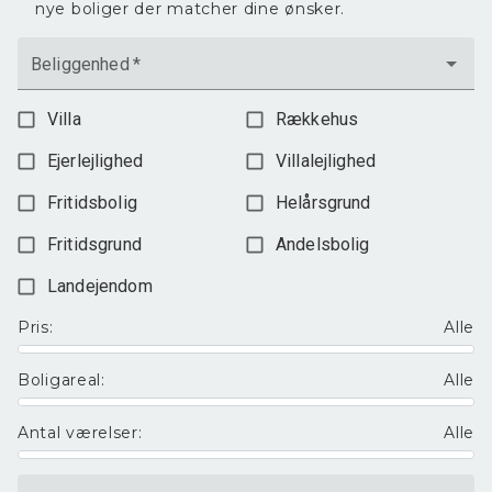
nye boliger der matcher dine ønsker.
Første salen er indrettet med en stor lys og hyggelig stue med
skrå vægge.
Beliggenhed
*
Der er mulighed for hurtig overtagelse.
Villa
Rækkehus
Ejerlejlighed
Villalejlighed
Fritidsbolig
Helårsgrund
Fritidsgrund
Andelsbolig
Landejendom
Pris
:
Alle
Boligareal
:
Alle
Antal værelser
:
Alle