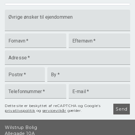
Øvrige ønsker til ejendommen
Fornavn
*
Efternavn
*
Adresse
*
Postnr
*
By
*
Telefonnummer
*
E-mail
*
Dette site er beskyttet af reCAPTCHA og Google’s
Send
privatlivspolitik
og
servicevilkår
gælder.
Wilstrup Bolig
Allegade 10A