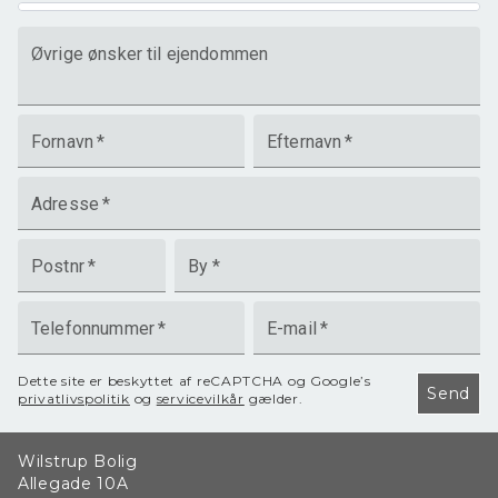
Øvrige ønsker til ejendommen
Fornavn
*
Efternavn
*
Adresse
*
Postnr
*
By
*
Telefonnummer
*
E-mail
*
Dette site er beskyttet af reCAPTCHA og Google’s
Send
privatlivspolitik
og
servicevilkår
gælder.
Wilstrup Bolig
Allegade 10A