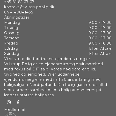
+45 81 81 67 67
Strande og skov:
kontakt@wilstrupbolig.dk
Der er flere steder du kan bade i Helsingør, men vi fremhæver
CVR
40041435
Gummistranden som ligger ved Helsingør Campingplads. En
Åbningstider
Mandag
9.00 - 17.00
fin sandstrand, som har mange små klitter. Stranden ligger
Tirsdag
9.00 - 17.00
tæt på centrum og nem at komme til på cykel. En et af byens
Onsdag
9.00 - 17.00
andre gode strande, kan Julbækhus som ligger ca. 4 km. fra
Torsdag
9.00 - 17.00
Helsingør Centrum. Det er et naturskønt område med skøn
Fredag
9.00 - 16.00
sandstrand og med Teglstrup Hegn i baggrunden. Teglstrup
Lørdag
Efter Aftale
Hegn er en dejlig skov med flere små søer og et sjovt område,
Søndag
Efter Aftale
som kaldes Kohaven. Her går køerne frit rundt på marker og
Vi vil være din foretrukne ejendomsmægler.
skov, men du kan cykle/gå/løbe forbi dem. Så er du dus med
Wilstrup Bolig er en ejendomsmæglervirksomhed
skovens fugle og dyr, er denne plet i Helsingør Kommune værd
med fokus på DIT salg. Vores nøgleord er tillid,
at besøge.
tryghed og ærlighed. Vi er uddannede
ejendomsmæglere med i alt 30 års erfaring med
Selvforkælelse:
boligsalget i Nordsjælland. Din bolig garanteres altid
stor opmærksomhed, da din bolig annonceres på
Bor man i Helsingør og trænger man til at forkæle sig selv, så
landets største boligsites.
behøver man ikke at tage ud fra byen. Hotel Marienlyst som
ligger direkte ud til Øresund tiltrækker mange gæster til
Helsingør By. Og seneste har hotellet stået for en stor
Medlem af:
ombygning herunder deres Spaafdeling. Du kan købe afgang