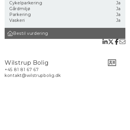
Cykelparkering
Ja
Nordsjælland.
Gårdmiljø
Ja
Vi er uddannede ejendomsmæglere og har tilsammen mere
Parkering
Ja
end 30 års erfaring med boligsalget i Nordsjælland.
Vaskeri
Ja
Vi har lave afslag og korte salgstider. Og med et godt
Bestil vurdering
salgsresultat og samtidig god service, så har vi mange kunder,
som har anbefalet os til andre samt skrevet en anmeldelse på
Google.
Læs mere om os på hjemmesiden.
Wilstrup Bolig
Ejendomsmægler som selv bor i byen Helsingør
+45 81 81 67 67
Er du potentiel boligkøber i Helsingør, kan vi som
kontakt@wilstrupbolig.dk
ejendomsmægler i byen varmt anbefale at du flytter hertil. Du
kan her læse, hvad vi selv elsker ved byen, du kan også blive
skrevet op i vores køberkartotek og vi kan hjælpe med
målrettet søgning efter din drømmebolig. Vi er lokale
ejendomsmæglere i Helsingør og kender byen som vores
bukselomme. Har du allerede fundet din drømmebolig men
endnu ikke fået afsluttet handlen, kan vi hjælpe med
køberrådgivning.