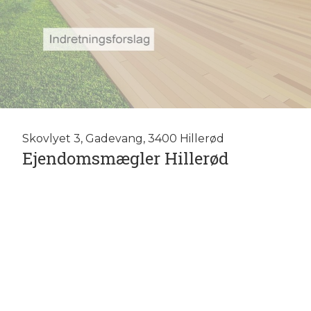
Skovlyet 3, Gadevang, 3400 Hillerød
Ejendomsmægler Hillerød
Vi sælger boliger i og omkring Hillerød. Ejendomsmægler Kasper
lokalkendskab der.
Vi tilbyder selvfølgelig en gratis salgsvurdering af din bolig.
på tlf. 8181 6767.
Ejendomsmægler med høj kundetilfredshed.
Ejendomsmægler som er fri og uafhængig.