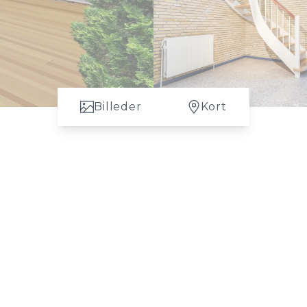
Billeder
Kort
 Wilstrup er født og opvokset i Hillerød og har naturligvis et stor
 SÅ skal du bruge en ejendomsmægler i Hillerød, så kontakt Wilstrup 