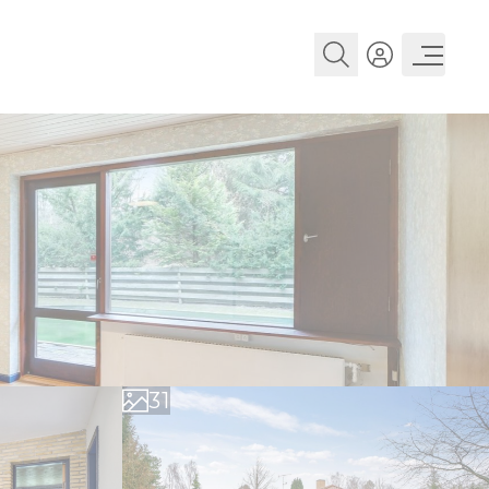
0
1
2
0
3
1
4
2
5
3
6
4