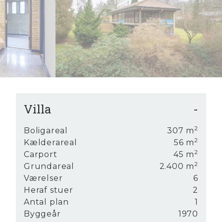
7
5
8
6
9
7
8
9
Villa
-
t
2
Boligareal
307
m
2
Kælderareal
56
m
2
Carport
45
m
Bolig
2
Grundareal
2.400
m
Værelser
6
Heraf stuer
2
Antal plan
1
Byggeår
1970