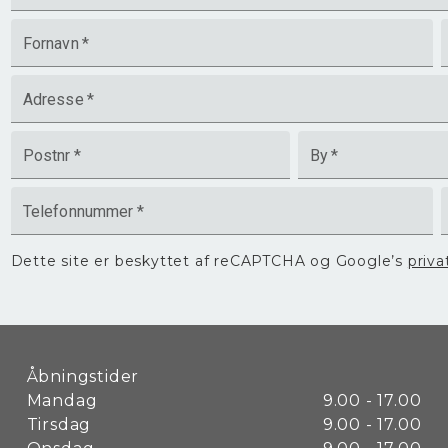
Fornavn
*
Adresse
*
Postnr
*
By
*
Telefonnummer
*
Dette site er beskyttet af reCAPTCHA og Google’s
priva
Åbningstider
Mandag
9.00 - 17.00
Tirsdag
9.00 - 17.00