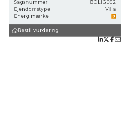
Sagsnummer
BOLIG092
Ejendomstype
Villa
Energimærke
Bestil vurdering
ommer