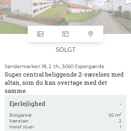
SOLGT
Søndermarken 18, 2. th., 3060 Espergærde
Super central beliggende 2-værelses med
altan, som du kan overtage med det
samme.
Velkommen til Søndermarken 18, 2. th. 3060 Espergærde. Her har
Ejerlejlighed
-
du/I chancen for at købe en lys og dejlig lejlighed beliggende i en
velfungerende ejerforening, hvor sælger har indfriet det store
2
Boligareal
65
m
”facade/vindueslån”, hvorfor at den månedlige ejerudgift er
Værelser
2
forholdsvis lav.
Heraf stuer
1