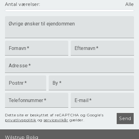
Antal værelser
:
Alle
Øvrige ønsker til ejendommen
Fornavn
*
Efternavn
*
Adresse
*
Postnr
*
By
*
Telefonnummer
*
E-mail
*
Dette site er beskyttet af reCAPTCHA og Google’s
Send
privatlivspolitik
og
servicevilkår
gælder.
Wilstrup Bolig