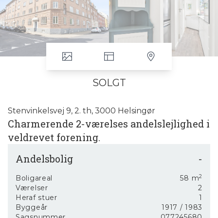
SOLGT
Stenvinkelsvej 9, 2. th, 3000 Helsingør
Charmerende 2-værelses andelslejlighed i
veldrevet forening.
Charmerende og indflytningsklar 2-værelses
Andelsbolig
-
andelslejlighed på 58 m² med attraktiv
beliggenhed kun 150 meter fra
2
Boligareal
58
m
Gummistranden og i kort afstand til både
Værelser
2
Kronborg, Kulturværftet og Helsingørs
Heraf stuer
1
Byggeår
1917
/ 1983
hyggelige havnemiljø. Her bor du i rolige
Sagsnummer
077245680