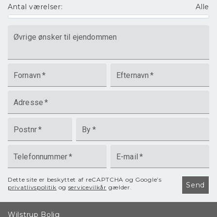
Antal værelser
:
Alle
Øvrige ønsker til ejendommen
Fornavn
*
Efternavn
*
Adresse
*
Postnr
*
By
*
Telefonnummer
*
E-mail
*
Dette site er beskyttet af reCAPTCHA og Google’s
Send
privatlivspolitik
og
servicevilkår
gælder.
Wilstrup Bolig