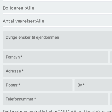
Boligareal
:
Alle
Antal værelser
:
Alle
Øvrige ønsker til ejendommen
Fornavn
*
Adresse
*
Postnr
*
By
*
Telefonnummer
*
Dette site er beskyttet af reCAPTCHA og Google’s
priva