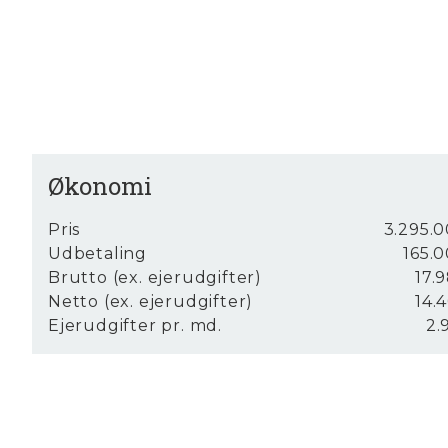
Der er 2 parkeringspladser foran ejendommen,
Gårdhaven ligger ugeneret og er særdeles hygge
Romerparken er beliggende i et smukt og na
Plantage
. For børnefamilier og pendlere ligge
hvilket giver nem adgang til blandt andet
Hels
Økonomi
Ålsgårde er en af Nordkystens hyggelige byer om
charmerende handelsby
Helsingør
og ca. 6 km
Pris
3.295.0
der ca. 10 minutters kørsel til
Espergærde
samt
Udbetaling
165.0
Brutto (ex. ejerudgifter)
17.9
Netto (ex. ejerudgifter)
14.4
Ejerudgifter pr. md.
2.