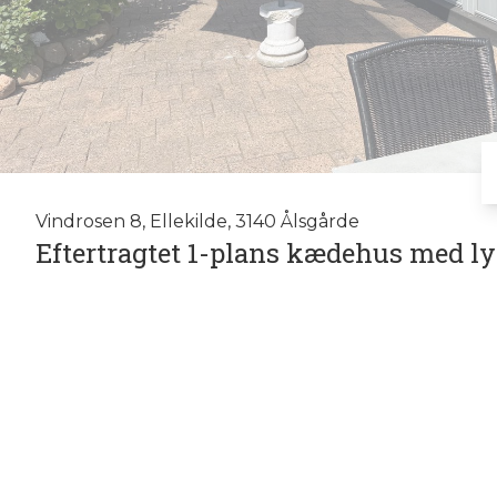
Vindrosen 8, Ellekilde, 3140 Ålsgårde
Eftertragtet 1-plans kædehus med lys
Velkommen til et af de populære klyngehuse 
virkeligt dejligt hjem, hvor de fleste vil kunne se
Boligen rummer i alt 112 etagemeter, heraf 102
med bryggers.
Boligen er opført som et eftertragtet 1-plans
du står foran ejendommen, bemærker du straks
aluprofil over vinduer og døre – detaljer, der 