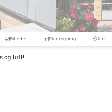
Billeder
Plantegning
Kort
 og luft!
i Romerparken i
Ålsgårde
. Her er der tale om et
 sig selv.
 m² bolig og 10 m² indbygget udhus, som er indrett
 kædehus i gule mursten med brune cementtegl. Nå
 de nyligt udskiftede fuger i murværket samt ny
understreger den flotte og velholdte stand.