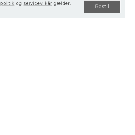
spolitik
og
servicevilkår
gælder.
Bestil