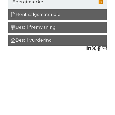
Energimærke
g
mal
Hent salgsmateriale
Bestil fremvisning
Bestil vurdering
 som
Fra
t
 ny
der