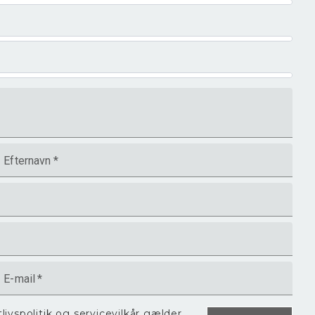
Efternavn
*
E-mail
*
tlivspolitik
og
servicevilkår
gælder.