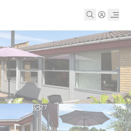
0
1
2
3
4
0
5
1
6
2
7
3
8
4
9
5