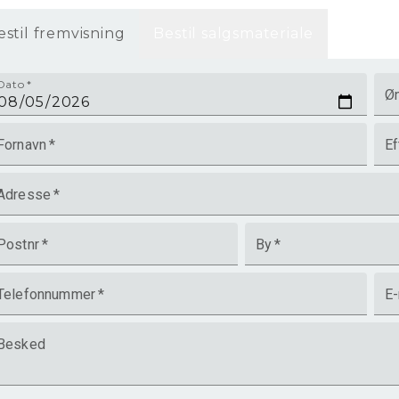
estil fremvisning
Bestil salgsmateriale
Dato
*
Øn
Fornavn
*
Ef
Adresse
*
Postnr
*
By
*
Telefonnummer
*
E-
Besked