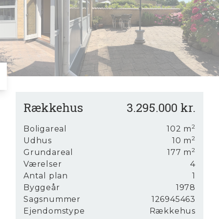
6
7
8
9
Rækkehus
3.295.000 kr.
2
Boligareal
102
m
2
Udhus
10
m
2
Grundareal
177
m
et
Værelser
4
Antal plan
1
r
Byggeår
1978
Sagsnummer
126945463
Ejendomstype
Rækkehus